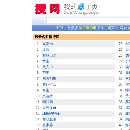
MP3
：
孙燕姿
最浪漫的事
后来
网页
：
两会
·风景名胜排行榜
1.
九寨沟
26.
金
2.
故宫
27.
香
3.
桂林山水
28.
圆
4.
黄山
29.
少
5.
天安门
30.
埃
6.
西湖
31.
天
7.
东方明珠
32.
三
8.
布达拉宫
33.
神
9.
泰山
34.
喀
10.
八达岭
35.
黄
11.
颐和园
36.
兵
12.
天涯海角
37.
漓
13.
珠穆朗玛峰
38.
鼓
14.
西双版纳
39.
趵
15.
张家界
40.
海