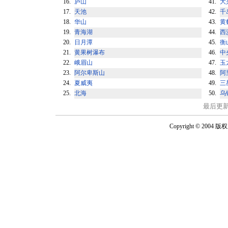
16.
庐山
41.
大
17.
天池
42.
千
18.
华山
43.
黄
19.
青海湖
44.
西
20.
日月潭
45.
衡
21.
黄果树瀑布
46.
中
22.
峨眉山
47.
玉
23.
阿尔卑斯山
48.
阿
24.
夏威夷
49.
三
25.
北海
50.
乌
最后更新：2
Copyright © 2004 版权所