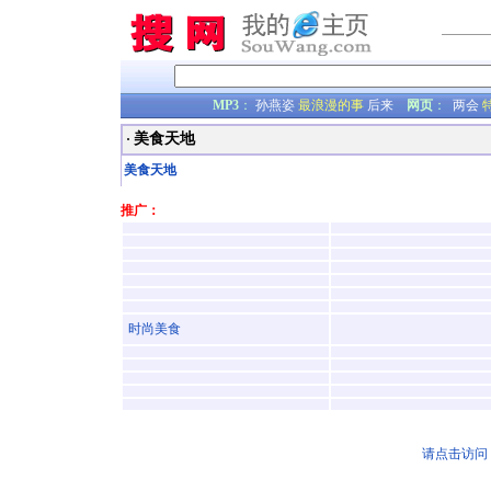
MP3
：
孙燕姿
最浪漫的事
后来
网页
：
两会
美食天地
·
美食天地
推广：
时尚美食
请点击访问