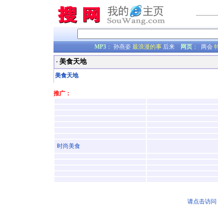
MP3
：
孙燕姿
最浪漫的事
后来
网页
：
两会
美食天地
·
美食天地
推广：
时尚美食
请点击访问